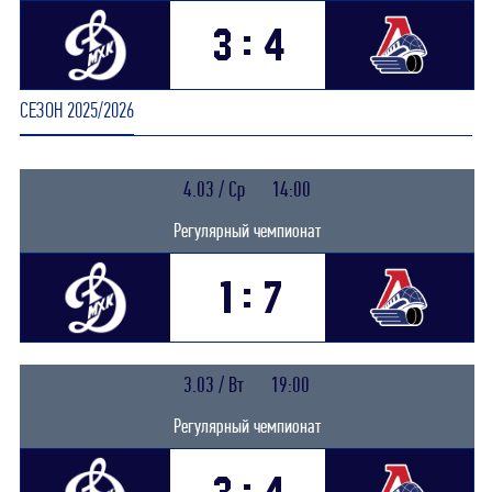
:
3
4
СЕЗОН 2025/2026
4.03 / Ср
14:00
Регулярный чемпионат
:
1
7
3.03 / Вт
19:00
Регулярный чемпионат
: