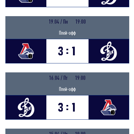
19.04 / Пн
19:00
Плей-офф
:
3
1
16.04 / Пт
19:00
Плей-офф
:
3
1