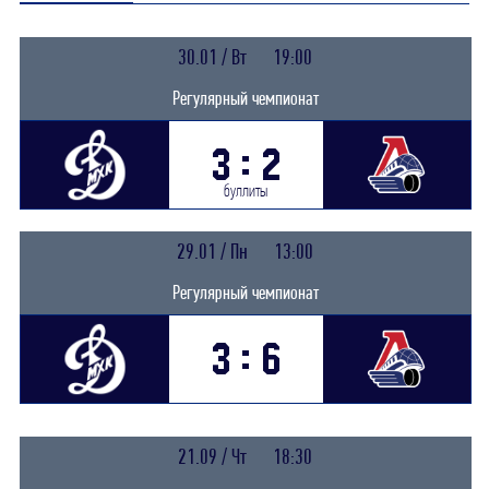
30.01 / Вт
19:00
Регулярный чемпионат
:
3
2
буллиты
29.01 / Пн
13:00
Регулярный чемпионат
:
3
6
21.09 / Чт
18:30