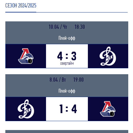
СЕЗОН 2024/2025
10.04 / Чт
18:30
Плей-офф
:
4
3
овертайм
8.04 / Вт
19:00
Плей-офф
:
1
4