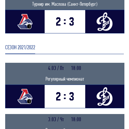
Турнир им. Маслова (Санкт-Петербург)
:
2
3
СЕЗОН 2021/2022
4.03 / Пт
18:00
Регулярный чемпионат
:
2
3
3.03 / Чт
18:00