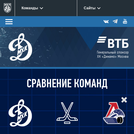
Команды
Сайты
СРАВНЕНИЕ КОМАНД