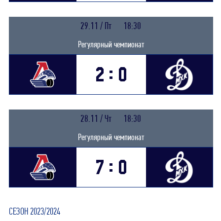
29.11 / Пт
18:30
Регулярный чемпионат
:
2
0
28.11 / Чт
18:30
Регулярный чемпионат
:
7
0
СЕЗОН 2023/2024