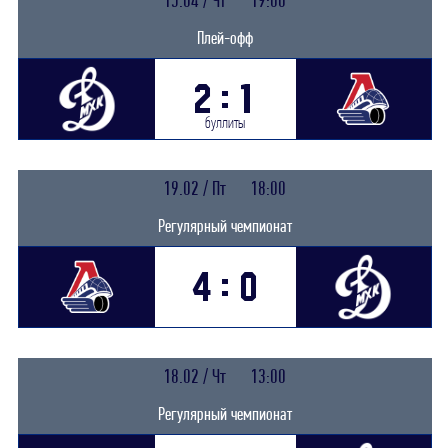
15.04 / Чт
19:00
Плей-офф
:
2
1
буллиты
19.02 / Пт
18:00
Регулярный чемпионат
:
4
0
18.02 / Чт
13:00
Регулярный чемпионат