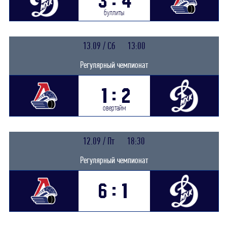
3
4
буллиты
13.09 / Сб
13:00
Регулярный чемпионат
:
1
2
овертайм
12.09 / Пт
18:30
Регулярный чемпионат
:
6
1