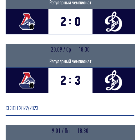
Регулярный чемпионат
:
2
0
20.09 / Ср
18:30
Регулярный чемпионат
:
2
3
СЕЗОН 2022/2023
9.01 / Пн
18:30