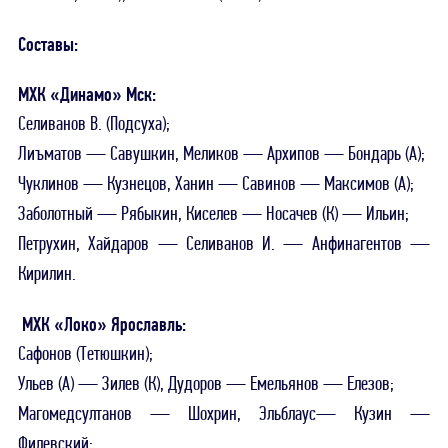
Составы:
МХК «Динамо» Мск:
Селиванов В. (Подсуха);
Лиъматов — Савушкин, Меликов — Архипов — Бондарь (А);
Чуклинов — Кузнецов, Ханин — Савинов — Максимов (А);
Заболотный — Рябыкин, Киселев — Носачев (К) — Ильин;
Петрухин, Хайдаров — Селиванов И. — Анфинагентов —
Кирилин.
МХК «Локо» Ярославль:
Сафонов (Тетюшкин);
Ульев (А) — Зилев (К), Дудоров — Емельянов — Елезов;
Магомедсултанов — Шохрин, Эльблаус— Кузин —
Филевский;