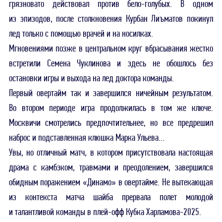
грязновато действовал против бело-голубых. В одном
из эпизодов, после столкновения Курбан Лиъматов покинул
лед только с помощью врачей и на носилках.
Мгновениями позже в центральном круг вбрасывания жестко
встретили Семена Чуклинова и здесь не обошлось без
остановки игры и выхода на лед доктора команды.
Первый овертайм так и завершился ничейным результатом.
Во втором периоде игра продолжилась в том же ключе.
Москвичи смотрелись предпочтительнее, но все предрешил
наброс и подставленная клюшка Марка Ульева…
Увы, но отличный матч, в котором присутствовала настоящая
драма с камбэком, травмами и преодолением, завершился
обидным поражением «Динамо» в овертайме. Не вытекающая
из контекста матча шайба прервала полет молодой
и талантливой команды в плей-офф Кубка Харламова-2025.