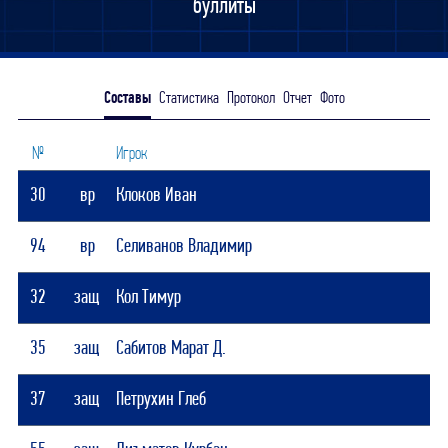
буллиты
Составы
Статистика
Протокол
Отчет
Фото
№
Игрок
30
вр
Клоков Иван
94
вр
Селиванов Владимир
32
защ
Кол Тимур
35
защ
Сабитов Марат Д.
37
защ
Петрухин Глеб