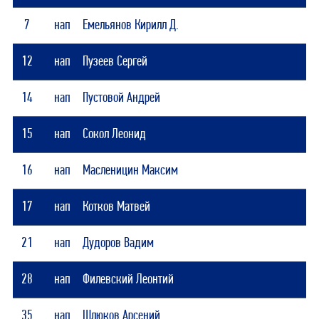
7
нап
Емельянов Кирилл Д.
12
нап
Пузеев Сергей
14
нап
Пустовой Андрей
15
нап
Сокол Леонид
16
нап
Масленицин Максим
17
нап
Котков Матвей
21
нап
Дудоров Вадим
28
нап
Филевский Леонтий
35
нап
Шлюков Арсений