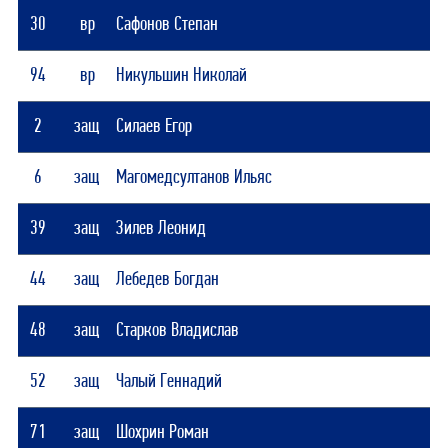
30
вр
Сафонов Степан
94
вр
Никульшин Николай
2
защ
Силаев Егор
6
защ
Магомедсултанов Ильяс
39
защ
Зилев Леонид
44
защ
Лебедев Богдан
48
защ
Старков Владислав
52
защ
Чалый Геннадий
71
защ
Шохрин Роман