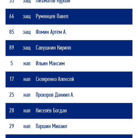
55
защ
Лиъматов Курбан
66
защ
Румянцев Павел
85
защ
Фомин Артём А.
89
защ
Савушкин Кирилл
5
нап
Ильин Максим
17
нап
Скляренко Алексей
25
нап
Прохоров Даниил А.
28
нап
Киселёв Богдан
29
нап
Паршин Михаил