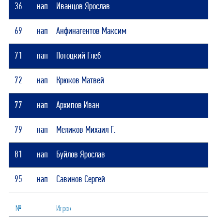
36
нап
Иванцов Ярослав
69
нап
Анфинагентов Максим
71
нап
Потоцкий Глеб
72
нап
Крюков Матвей
77
нап
Архипов Иван
79
нап
Меликов Михаил Г.
81
нап
Буйлов Ярослав
95
нап
Савинов Сергей
№
Игрок