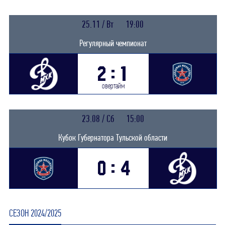
25.11 / Вт
19:00
Регулярный чемпионат
:
2
1
овертайм
23.08 / Сб
15:00
Кубок Губернатора Тульской области
:
0
4
СЕЗОН 2024/2025