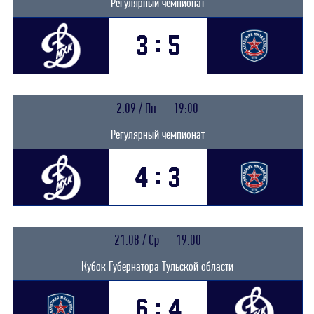
Регулярный чемпионат
:
3
5
2.09 / Пн
19:00
Регулярный чемпионат
:
4
3
21.08 / Ср
19:00
Кубок Губернатора Тульской области
:
6
4