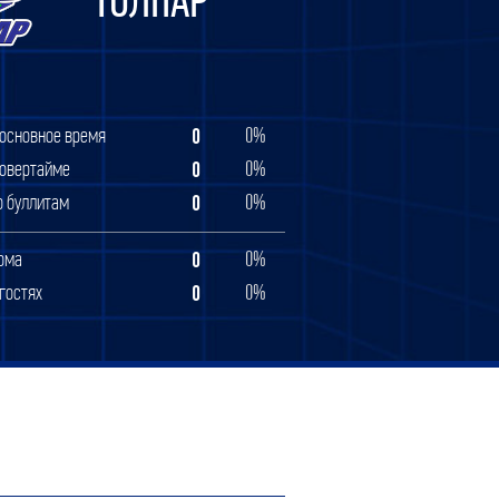
ТОЛПАР
0
 основное время
0%
0
 овертайме
0%
0
о буллитам
0%
0
ома
0%
0
 гостях
0%