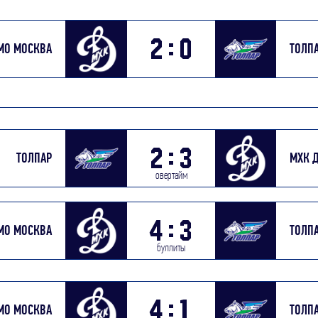
:
2
0
МО МОСКВА
ТОЛП
:
2
3
ТОЛПАР
МХК 
овертайм
:
4
3
МО МОСКВА
ТОЛП
буллиты
:
4
1
МО МОСКВА
ТОЛП