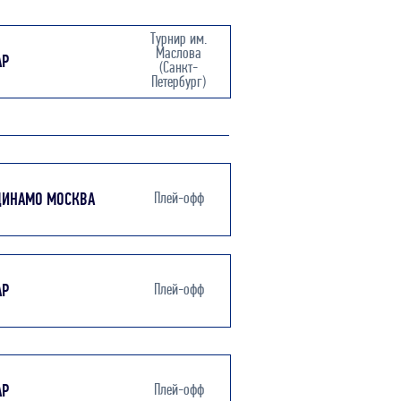
Турнир им.
Маслова
АР
(Санкт-
Петербург)
ДИНАМО МОСКВА
Плей-офф
АР
Плей-офф
АР
Плей-офф