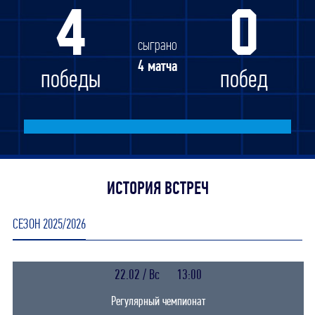
4
0
сыграно
4 матча
победы
побед
ИСТОРИЯ ВСТРЕЧ
СЕЗОН 2025/2026
22.02 / Вс
13:00
Регулярный чемпионат