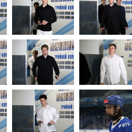
Дивизион Серебряный
АКМ-Новомосковск
Красноярские Рыси
Ладья
Локо-76
МХК Молот
Реактор
Сибирские Cнайперы
Снежные Барсы
Спутник Ал
Тюменский Легион