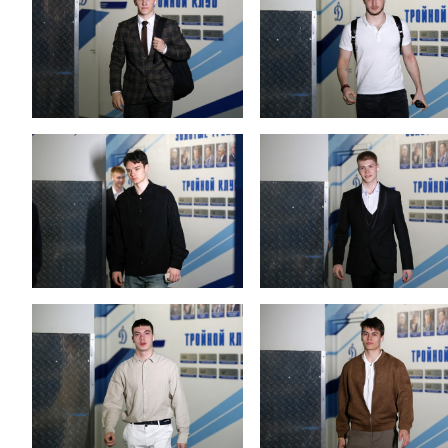
Дивизион Серебряный
Академия СКА
АКМ-Юниор
Амурские Тигры
Красная Машина-Юниор
Крылья Советов
МХК Динамо-Карелия
МХК Спартак-МАХ
Сахалинские Акулы
СМО МХК Атлант
Тайфун
ХК Капитан