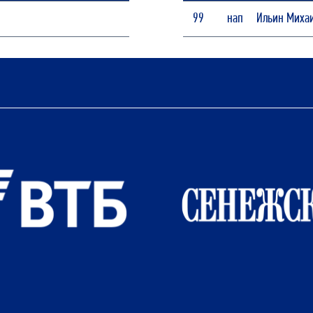
99
нап
Ильин Миха