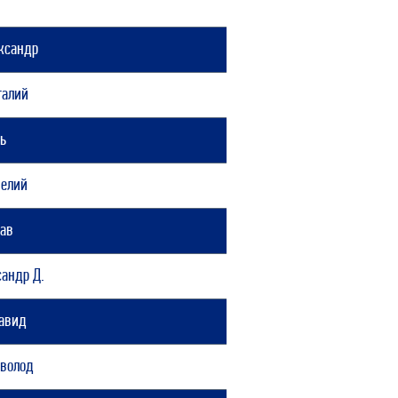
л
ксандр
талий
рь
велий
лав
андр Д.
Давид
еволод