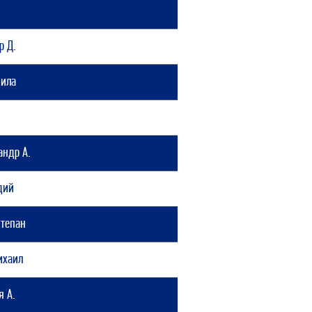
г
р Д.
нила
андр А.
дий
Степан
ихаил
я А.