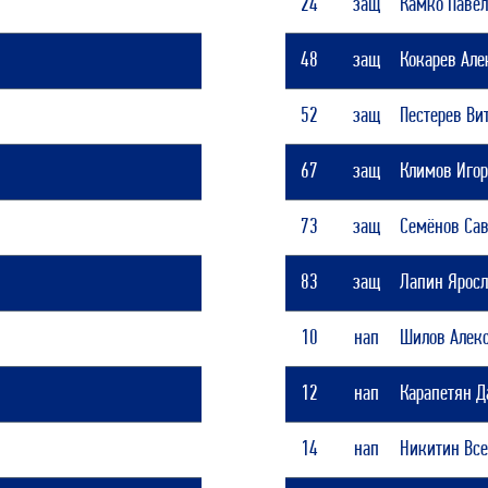
24
защ
Камко Паве
48
защ
Кокарев Але
52
защ
Пестерев Ви
67
защ
Климов Иго
73
защ
Семёнов Са
83
защ
Лапин Ярос
10
нап
Шилов Алекс
12
нап
Карапетян 
14
нап
Никитин Вс