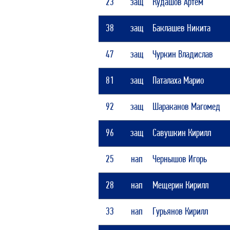
23
защ
Кудашов Артём
38
защ
Баклашев Никита
47
защ
Чуркин Владислав
81
защ
Паталаха Марио
92
защ
Шараканов Магомед
96
защ
Савушкин Кирилл
25
нап
Чернышов Игорь
28
нап
Мещерин Кирилл
33
нап
Гурьянов Кирилл