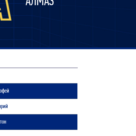
АЛМАЗ
мофей
орий
тон