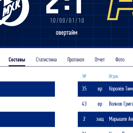
2
1
Дивизион Серебряный
1:0 / 0:0 / 0:1 / 1:0
АКМ-Новомосковск
овертайм
Красноярские Рыси
Ладья
Локо-76
Составы
Статистика
Протокол
Отчет
Фото
МХК Молот
Реактор
№
Игрок
Сибирские Cнайперы
35
вр
Королёв Ти
Снежные Барсы
Спутник Ал
43
вр
Волков Григ
Тюменский Легион
2
защ
Марышев Ан