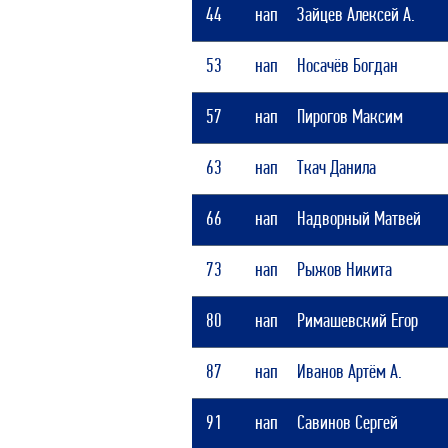
44
нап
Зайцев Алексей А.
53
нап
Носачёв Богдан
57
нап
Пирогов Максим
63
нап
Ткач Данила
66
нап
Надворный Матвей
73
нап
Рыжов Никита
80
нап
Римашевский Егор
87
нап
Иванов Артём А.
91
нап
Савинов Сергей