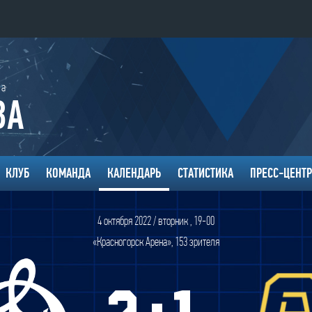
Конференция «Восток»
да
Дивизион Золотой
ВА
Авто
рансляции
Белые Медведи
Ирбис
ты
КЛУБ
КОМАНДА
КАЛЕНДАРЬ
СТАТИСТИКА
ПРЕСС-ЦЕНТР
Кузнецкие Медведи
ые трансляции
Мамонты Югры
4 октября 2022 / вторник , 19-00
Омские Ястребы
«Красногорск Арена», 153 зрителя
т-магазин
Стальные Лисы
:
Толпар
ение МХЛ
Чайка