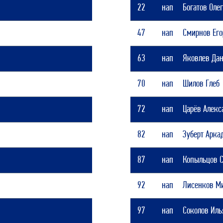
22
нап
Богатов Оле
47
нап
Смирнов Его
63
нап
Яковлев Да
70
нап
Шилов Глеб
72
нап
Царёв Алекс
82
нап
Зуберт Арка
87
нап
Копыльцов 
92
нап
Лисенков М
97
нап
Соколов Иль