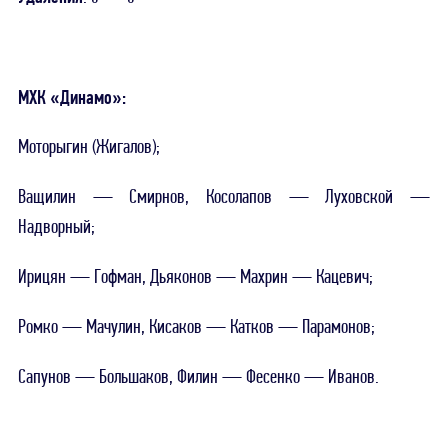
МХК «Динамо»:
Моторыгин (Жигалов);
Ващилин — Смирнов, Косолапов — Луховской —
Надворный;
Ирицян — Гофман, Дьяконов — Махрин — Кацевич;
Ромко — Мачулин, Кисаков — Катков — Парамонов;
Сапунов — Большаков, Филин — Фесенко — Иванов.