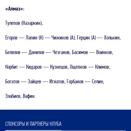
«Алмаз»:
Тулепов (Назаркин);
Егоров — Лапин (К) — Чижиков (А); Герцик (А) — Холькин;
Белялов — Данилов — Чезганов; Басимов — Воинков;
Корбит — Кидаров — Кузнецов, Ощепков — Климов;
Богатов — Зайцев — Игнатов; Горбанов — Селин;
Элабиев, Вафин.
СПОНСОРЫ И ПАРТНЕРЫ КЛУБА