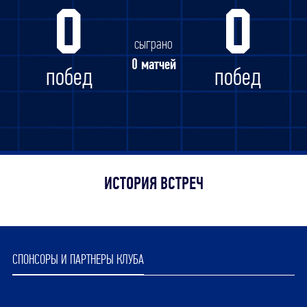
0
0
сыграно
0 матчей
побед
побед
ИСТОРИЯ ВСТРЕЧ
СПОНСОРЫ И ПАРТНЕРЫ КЛУБА