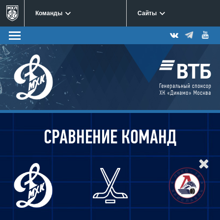
Команды
Сайты
СРАВНЕНИЕ КОМАНД