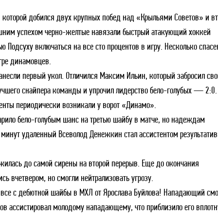
в которой добился двух крупных побед над «Крыльями Советов» и в
Дивизион Серебряный
шним успехом черно-желтые навязали быстрый атакующий хоккей
АКМ-Новомосковск
ью Подсуху включаться на все сто процентов в игру. Несколько спас
Красноярские Рыси
игре динамовцев.
Ладья
 нанесли первый укол. Отличился Максим Ильин, который забросил св
Локо-76
лучшего снайпера команды и упрочил лидерство бело-голубых — 2:0.
МХК Молот
енты периодически возникали у ворот «Динамо».
дарило бело-голубым шанс на третью шайбу в матче, но надеждам
Реактор
 минут удаленный Всеволод Денежкин стал ассистентом результати
Сибирские Cнайперы
Снежные Барсы
лжилась до самой сирены на второй перерыв. Еще до окончания
Спутник Ал
сь вчетвером, но смогли нейтрализовать угрозу.
Тюменский Легион
о все с дебютной шайбы в МХЛ от Ярослава Буйлова! Нападающий смо
нов ассистировал молодому нападающему, что приблизило его вплот