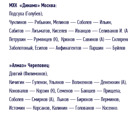
МХК «Динамо» Москва:
Подсуха (Голубев);
Чуклинов — Рябыкин, Меликов — Соболев — Ильин;
Сабитов — Лиъматов, Киселев — Иванцов — Селиванов И. (А)
Петрухин — Румянцев (К), Крюков — Савинов (А) — Склярен
Заболотоный, Есипов — Анфинагентов — Паршин — Буйлов
»Алмаз» Череповец:
Довгий (Филимонов);
Кичигин — Гуленок, Ульянов — Волженков — Денежкин (А);
Коновалов — Корзин (К), Семенов — Баюшев — Прищепа;
Соболев — Смирнов (А), Лыков — Бирюков — Перминов;
Истомин — Корсаков, Калинин — Голованов — Косенко.