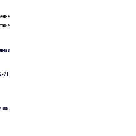
оение
 тоже
Алмаз
4-21;
инов,