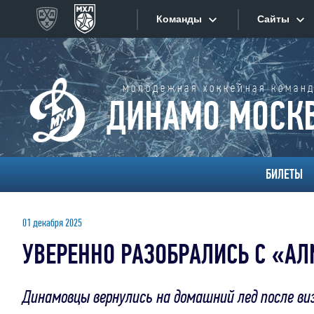
Команды
Сайты
Конференция «Запад»
Сайты
молодежная хоккейная коман
Дивизион Золотой
ДИНАМО МОСК
Академия Михайлова
Видеот
Алмаз
Динамо-Шинник
Хайлай
БИЛЕТЫ
Красная Армия
#}
Текстов
Локо
01 декабря 2025
МХК Динамо СПб
УВЕРЕННО РАЗОБРАЛИСЬ С «А
Интерне
МХК Динамо-М
МХК Спартак
Прилож
Динамовцы вернулись на домашний лед после ви
СКА-1946