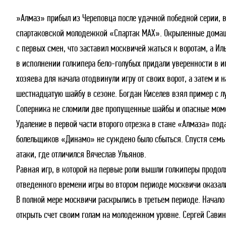
»Алмаз» прибыл из Череповца после удачной победной серии, 
Дивизион Серебряный
спартаковской молодежкой «Спартак МАХ». Окрыленные дома
Академия СКА
с первых смен, что заставил москвичей жаться к воротам, а Ил
АКМ-Юниор
в исполнении голкипера бело-голубых придали уверенности в 
Амурские Тигры
хозяева для начала отодвинули игру от своих ворот, а затем и
Красная Машина-Юниор
шестнадцатую шайбу в сезоне. Богдан Киселев взял пример с 
Крылья Советов
Соперника не сломили две пропущенные шайбы и опасные мом
Удаление в первой части второго отрезка в стане «Алмаза» по
МХК Динамо-Карелия
болельщиков «Динамо» не суждено было сбыться. Спустя семь
МХК Спартак-МАХ
атаки, где отличился Вячеслав Ульянов.
Сахалинские Акулы
Равная игр, в которой на первые роли вышли голкиперы продо
СМО МХК Атлант
отведенного времени игры во втором периоде москвичи оказали
Тайфун
В полной мере москвичи раскрылись в третьем периоде. Начал
ХК Капитан
открыть счет своим голам на молодежном уровне. Сергей Сави