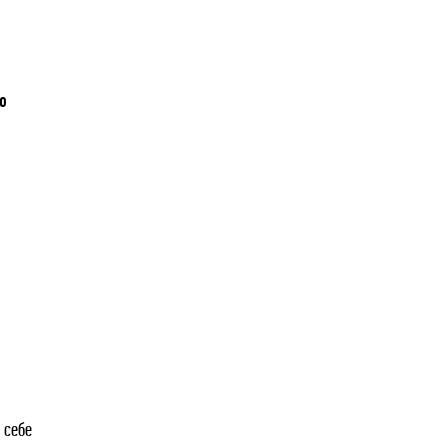
ю
 себе