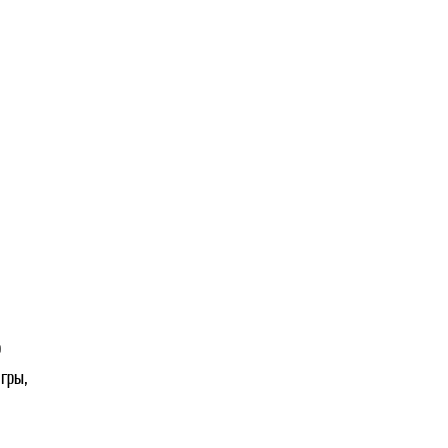
о
гры,