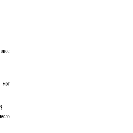
 внес
я мог
а?
несло