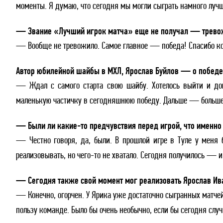
моменты. Я думаю, что сегодня мы могли сыграть намного лучш
— Звание «Лучший игрок матча» еще не получал — тревож
— Вообще не тревожило. Самое главное — победа! Спасибо к
Автор юбилейной шайбы в МХЛ, Ярослав Буйлов — о победе
— Ждал с самого старта свою шайбу. Хотелось выйти и дока
маленькую частичку в сегодняшнюю победу. Дальше — больше
— Были ли какие-то предчувствия перед игрой, что именно
— Честно говоря, да, были. В прошлой игре в Туле у меня 
реализовывать, но чего-то не хватало. Сегодня получилось — и
— Сегодня также свой момент мог реализовать Ярослав Иван
— Конечно, огорчен. У Ярика уже достаточно сыгранных матчей
пользу команде. Было бы очень необычно, если бы сегодня случ